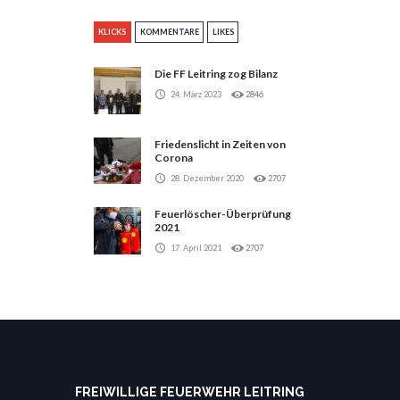
KLICKS
KOMMENTARE
LIKES
Die FF Leitring zog Bilanz
24. März 2023
2846
Friedenslicht in Zeiten von
Corona
28. Dezember 2020
2707
Feuerlöscher-Überprüfung
2021
17. April 2021
2707
FREIWILLIGE FEUERWEHR LEITRING