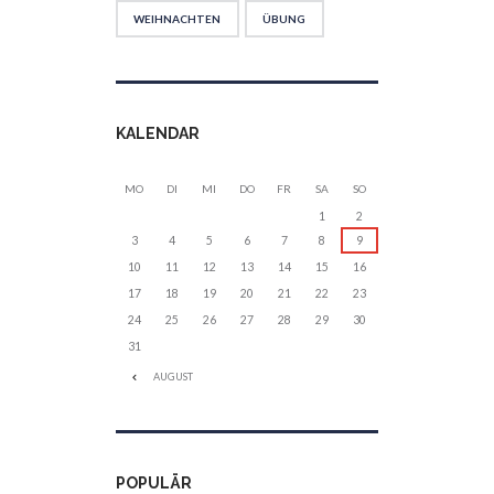
WEIHNACHTEN
ÜBUNG
KALENDAR
MO
DI
MI
DO
FR
SA
SO
1
2
3
4
5
6
7
8
9
10
11
12
13
14
15
16
17
18
19
20
21
22
23
24
25
26
27
28
29
30
31
AUGUST
POPULÄR