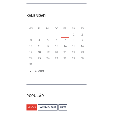
KALENDAR
MO
DI
MI
DO
FR
SA
SO
1
2
3
4
5
6
7
8
9
10
11
12
13
14
15
16
17
18
19
20
21
22
23
24
25
26
27
28
29
30
31
AUGUST
POPULÄR
KLICKS
KOMMENTARE
LIKES