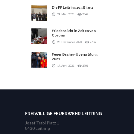
Die FF Leitring zog Bilanz
24. März 2023
2842
Friedenslicht in Zeiten von
Corona
28. Dezember 2020
2706
Feuerlöscher-Überprüfung
2021
17. April 2021
2706
FREIWILLIGE FEUERWEHR LEITRING
Josef Trabi Platz 1
8430 Leitring