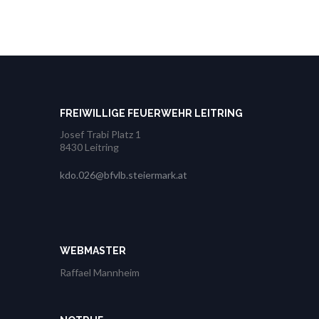
FREIWILLIGE FEUERWEHR LEITRING
Josef Trabi Platz 1
8430 Leitring
kdo.026@bfvlb.steiermark.at
WEBMASTER
Raffael Mannheim