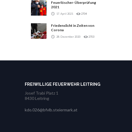
Feuerlöscher-Überprüfung
2021
17. April 2021
2704
Friedenslicht in Zeiten von
Corona
28. Dezember 2020
2703
FREIWILLIGE FEUERWEHR LEITRING
Josef Trabi Platz 1
8430 Leitring
kdo.026@bfvlb.steiermark.at