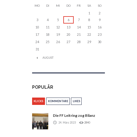
MO
DI
MI
DO
FR
SA
SO
1
2
3
4
5
6
7
8
9
10
11
12
13
14
15
16
17
18
19
20
21
22
23
24
25
26
27
28
29
30
31
AUGUST
POPULÄR
KLICKS
KOMMENTARE
LIKES
Die FF Leitring zog Bilanz
24. März 2023
2840