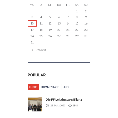
MO
DI
MI
DO
FR
SA
SO
1
2
3
4
5
6
7
8
9
10
11
12
13
14
15
16
17
18
19
20
21
22
23
24
25
26
27
28
29
30
31
AUGUST
POPULÄR
KLICKS
KOMMENTARE
LIKES
Die FF Leitring zog Bilanz
24. März 2023
2848