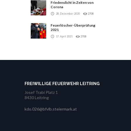
Friedenslicht in Zeiten von
Corona
28. Dezember 2020
2708
Feuerlöscher-Überprüfung
2021
17. April 2021
2708
FREIWILLIGE FEUERWEHR LEITRING
Josef Trabi Platz 1
8430 Leitring
kdo.026@bfvlb.steiermark.at