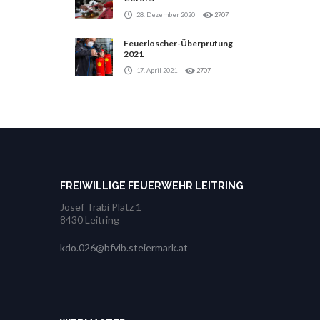
28. Dezember 2020
2707
Feuerlöscher-Überprüfung
2021
17. April 2021
2707
FREIWILLIGE FEUERWEHR LEITRING
Josef Trabi Platz 1
8430 Leitring
kdo.026@bfvlb.steiermark.at