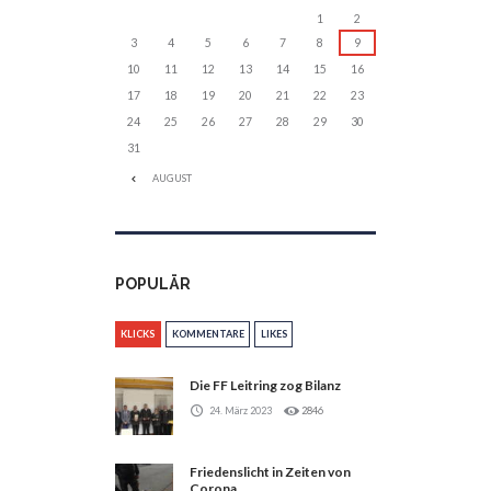
1
2
3
4
5
6
7
8
9
10
11
12
13
14
15
16
17
18
19
20
21
22
23
24
25
26
27
28
29
30
31
AUGUST
POPULÄR
KLICKS
KOMMENTARE
LIKES
Die FF Leitring zog Bilanz
24. März 2023
2846
Friedenslicht in Zeiten von
Corona