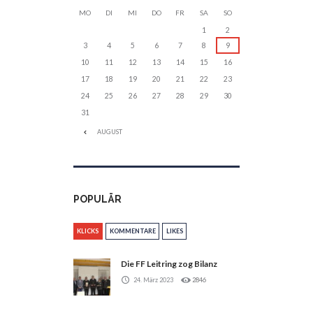
MO
DI
MI
DO
FR
SA
SO
1
2
3
4
5
6
7
8
9
10
11
12
13
14
15
16
17
18
19
20
21
22
23
24
25
26
27
28
29
30
31
AUGUST
POPULÄR
KLICKS
KOMMENTARE
LIKES
Die FF Leitring zog Bilanz
24. März 2023
2846