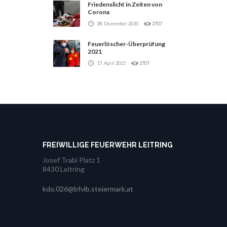
Friedenslicht in Zeiten von
Corona
28. Dezember 2020
2707
Feuerlöscher-Überprüfung
2021
17. April 2021
2707
FREIWILLIGE FEUERWEHR LEITRING
Josef Trabi Platz 1
8430 Leitring
kdo.026@bfvlb.steiermark.at