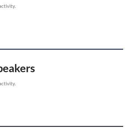
ctivity.
speakers
ctivity.