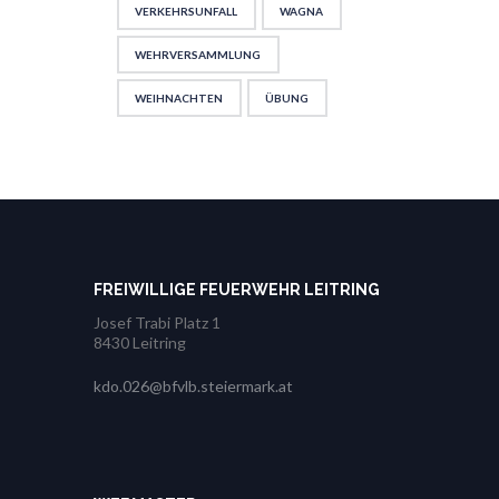
VERKEHRSUNFALL
WAGNA
WEHRVERSAMMLUNG
WEIHNACHTEN
ÜBUNG
FREIWILLIGE FEUERWEHR LEITRING
Josef Trabi Platz 1
8430 Leitring
kdo.026@bfvlb.steiermark.at