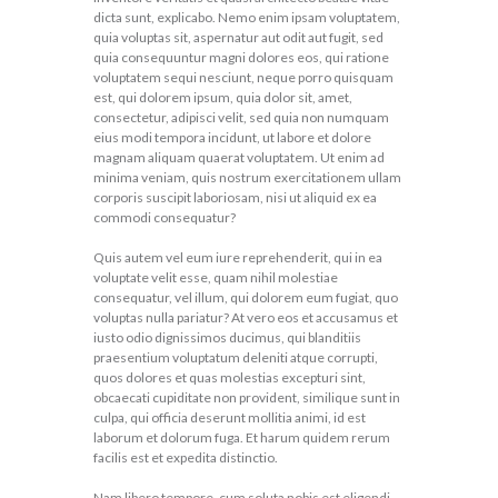
dicta sunt, explicabo. Nemo enim ipsam voluptatem,
quia voluptas sit, aspernatur aut odit aut fugit, sed
quia consequuntur magni dolores eos, qui ratione
voluptatem sequi nesciunt, neque porro quisquam
est, qui dolorem ipsum, quia dolor sit, amet,
consectetur, adipisci velit, sed quia non numquam
eius modi tempora incidunt, ut labore et dolore
magnam aliquam quaerat voluptatem. Ut enim ad
minima veniam, quis nostrum exercitationem ullam
corporis suscipit laboriosam, nisi ut aliquid ex ea
commodi consequatur?
Quis autem vel eum iure reprehenderit, qui in ea
voluptate velit esse, quam nihil molestiae
consequatur, vel illum, qui dolorem eum fugiat, quo
voluptas nulla pariatur? At vero eos et accusamus et
iusto odio dignissimos ducimus, qui blanditiis
praesentium voluptatum deleniti atque corrupti,
quos dolores et quas molestias excepturi sint,
obcaecati cupiditate non provident, similique sunt in
culpa, qui officia deserunt mollitia animi, id est
laborum et dolorum fuga. Et harum quidem rerum
facilis est et expedita distinctio.
Nam libero tempore, cum soluta nobis est eligendi