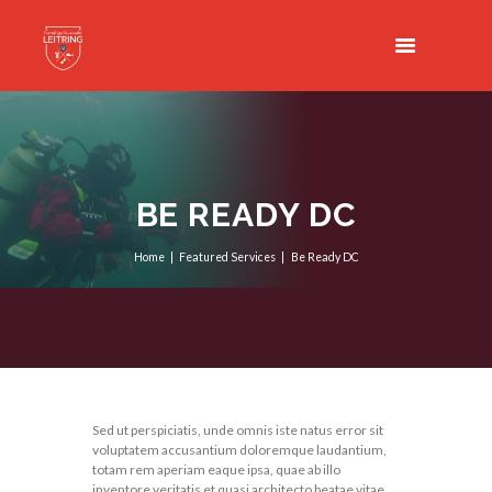
BE READY DC
Home
Featured Services
Be Ready DC
Sed ut perspiciatis, unde omnis iste natus error sit
voluptatem accusantium doloremque laudantium,
totam rem aperiam eaque ipsa, quae ab illo
inventore veritatis et quasi architecto beatae vitae