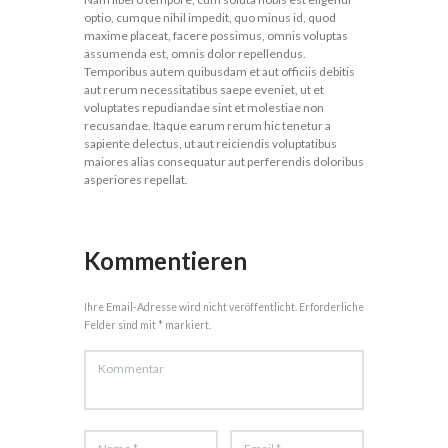
optio, cumque nihil impedit, quo minus id, quod
maxime placeat, facere possimus, omnis voluptas
assumenda est, omnis dolor repellendus.
Temporibus autem quibusdam et aut officiis debitis
aut rerum necessitatibus saepe eveniet, ut et
voluptates repudiandae sint et molestiae non
recusandae. Itaque earum rerum hic tenetur a
sapiente delectus, ut aut reiciendis voluptatibus
maiores alias consequatur aut perferendis doloribus
asperiores repellat.
Kommentieren
Ihre Email-Adresse wird nicht veröffentlicht. Erforderliche
Felder sind mit * markiert.