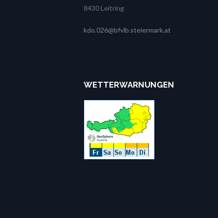
8430 Leitring
kdo.026@bfvlb.steiermark.at
WETTERWARNUNGEN