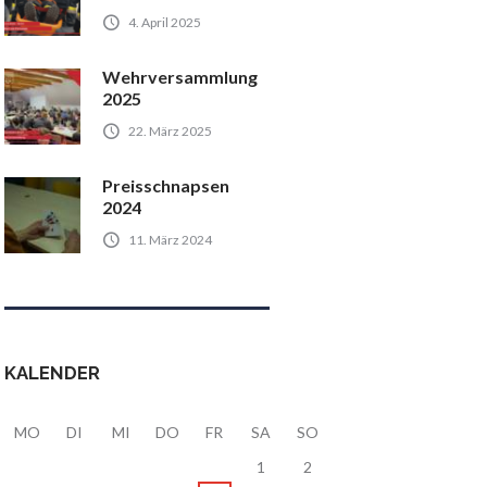
4. April 2025
Wehrversammlung
2025
22. März 2025
Preisschnapsen
2024
11. März 2024
KALENDER
MO
DI
MI
DO
FR
SA
SO
1
2