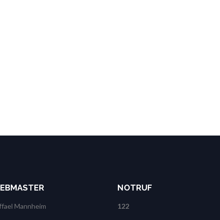
EBMASTER
NOTRUF
ffael Mannheim
122