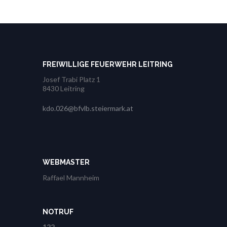
FREIWILLIGE FEUERWEHR LEITRING
Josef Trabi Platz 1
8430 Leitring
kdo.026@bfvlb.steiermark.at
WEBMASTER
Raffael Mannheim
NOTRUF
122