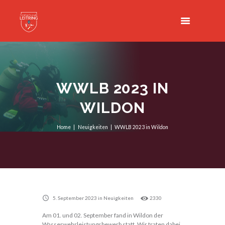
WWLB 2023 IN
WILDON
Home
Neuigkeiten
WWLB 2023 in Wildon
5. September 2023
in
Neuigkeiten
2330
Am 01. und 02. September fand in Wildon der
Wasserwehrleistungsbewerb statt. Wir traten dabei