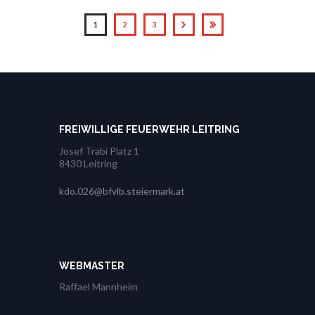
1
2
3
FREIWILLIGE FEUERWEHR LEITRING
Josef Trabi Platz 1
8430 Leitring
kdo.026@bfvlb.steiermark.at
WEBMASTER
Raffael Mannheim