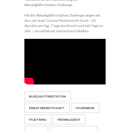
#bluelightfirestation Challenge.
Mit der #bluelightfirestation Challenge zeigen wir,
dass wir trotz Corona-Pandemie für Euch – 24
Stunden am Tag, 7 Tage die Woche und 365 Tage im
Jahr – einsatzbereit sind und auch bleiben.
BLUELIGHTFIRESTATION
EINSATZBEREITSCHAFT
FEUERWEHR
FFLEITRING
FREIWILLIGKEIT