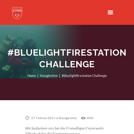
#BLUELIGHTFIRESTATION
CHALLENGE
Home
Neuigkeiten
#bluelightfirestation Challenge
27. Februar 2021
in
Neuigkeiten
2006
Wir bedanken uns bei der Freiwilligen Feuerwehr
Tillmitsch für die Nominierung zur