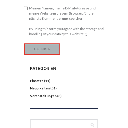
Meinen Namen, meine E-Mail-Adresse und
meine Website in diesem Browser, für die
nächste Kommentierung, speichern.
By using this form you agree with the storage and
handling of your data by this website.
*
KATEGORIEN
Einsätze
(11)
Neuigkeiten
(51)
Veranstaltungen
(3)