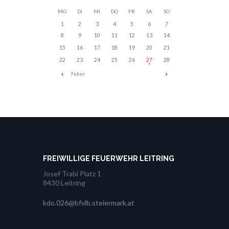
MO
DI
MI
DO
FR
SA
SO
1
2
3
4
5
6
7
8
9
10
11
12
13
14
15
16
17
18
19
20
21
22
23
24
25
26
27
28
Feber
FREIWILLIGE FEUERWEHR LEITRING
Josef Trabi Platz 1
8430 Leitring
kdo.026@bfvlb.steiermark.at