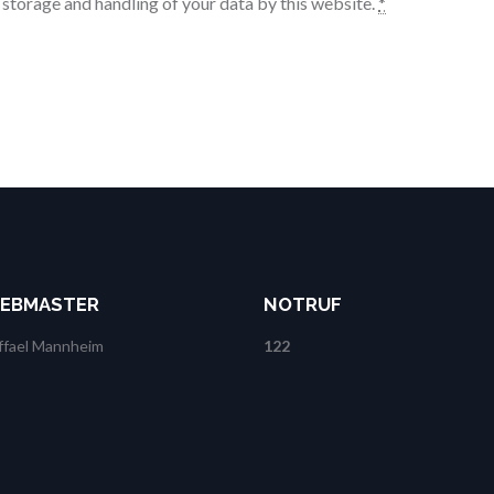
 storage and handling of your data by this website.
*
EBMASTER
NOTRUF
ffael Mannheim
122