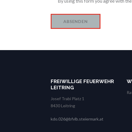
By using this form you agree with the
FREIWILLIGE FEUERWEHR
W
LEITRING
Ra
Josef Trabi Platz 1
8430 Leitring
kdo.026@bfvlb.steiermark.at